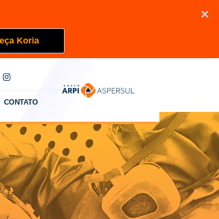
eça Koria
CONTATO