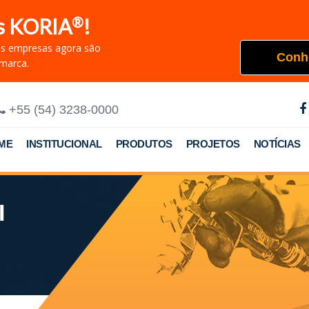
®
s KORIA
!
as empresas agora são
Conh
marca.
+55 (54) 3238-0000
ME
INSTITUCIONAL
PRODUTOS
PROJETOS
NOTÍCIAS
I